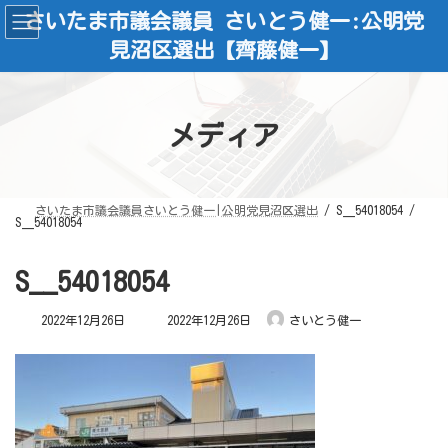
コ
ナ
さいたま市議会議員 さいとう健一:公明党
ン
ビ
テ
ゲ
見沼区選出【齊藤健一】
ン
ー
ツ
シ
へ
ョ
ス
ン
キ
に
ッ
移
メディア
プ
動
さいたま市議会議員さいとう健一|公明党見沼区選出
S__54018054
S__54018054
S__54018054
最
2022年12月26日
2022年12月26日
さいとう健一
終
更
新
日
時
: