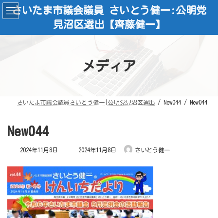
コ
ナ
さいたま市議会議員 さいとう健一:公明党
ン
ビ
テ
ゲ
見沼区選出【齊藤健一】
ン
ー
ツ
シ
へ
ョ
ス
ン
キ
に
ッ
移
メディア
プ
動
さいたま市議会議員さいとう健一|公明党見沼区選出
New044
New044
New044
最
2024年11月8日
2024年11月8日
さいとう健一
終
更
新
日
時
: