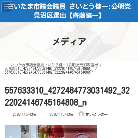
コ
ナ
さいたま市議会議員 さいとう健一:公明党
ン
ビ
テ
ゲ
見沼区選出【齊藤健一】
ン
ー
ツ
シ
へ
ョ
ス
ン
キ
に
ッ
移
メディア
プ
動
さいたま市議会議員さいとう健一|公明党見沼区選出
557633310_4272484773031492_3222024146745164808_n
557633310_4272484773031492_3222024146745164808_n
557633310_4272484773031492_32
22024146745164808_n
最
2025年10月3日
2025年10月3日
さいとう健一
終
更
新
日
時
: