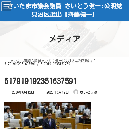
コ
ナ
さいたま市議会議員 さいとう健一:公明党
ン
ビ
テ
ゲ
見沼区選出【齊藤健一】
ン
ー
ツ
シ
へ
ョ
ス
ン
キ
に
ッ
移
メディア
プ
動
さいたま市議会議員さいとう健一|公明党見沼区選出
617919192351637591
617919192351637591
617919192351637591
最
2026年6月12日
2026年6月12日
さいとう健一
終
更
新
日
時
: