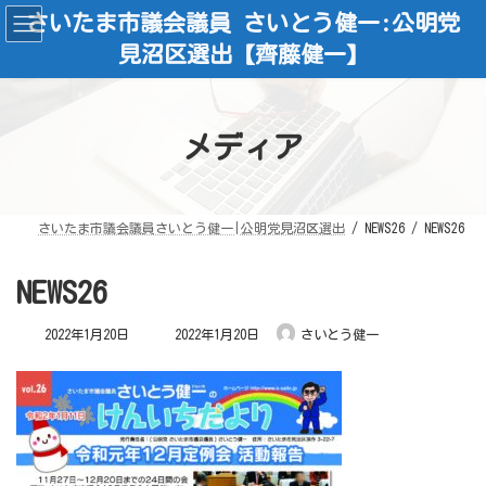
コ
ナ
さいたま市議会議員 さいとう健一:公明党
ン
ビ
テ
ゲ
見沼区選出【齊藤健一】
ン
ー
ツ
シ
へ
ョ
ス
ン
キ
に
ッ
移
メディア
プ
動
さいたま市議会議員さいとう健一|公明党見沼区選出
NEWS26
NEWS26
NEWS26
最
2022年1月20日
2022年1月20日
さいとう健一
終
更
新
日
時
: