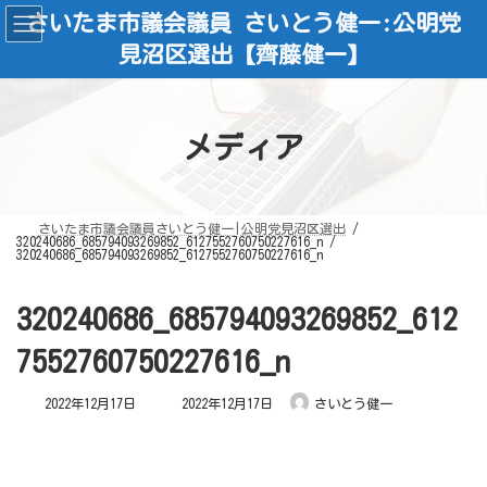
コ
ナ
さいたま市議会議員 さいとう健一:公明党
ン
ビ
テ
ゲ
見沼区選出【齊藤健一】
ン
ー
ツ
シ
へ
ョ
ス
ン
キ
に
ッ
移
メディア
プ
動
さいたま市議会議員さいとう健一|公明党見沼区選出
320240686_685794093269852_6127552760750227616_n
320240686_685794093269852_6127552760750227616_n
320240686_685794093269852_612
7552760750227616_n
最
2022年12月17日
2022年12月17日
さいとう健一
終
更
新
日
時
: