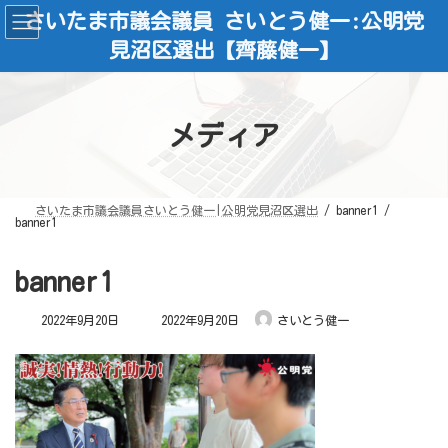
コ
ナ
さいたま市議会議員 さいとう健一:公明党
ン
ビ
テ
ゲ
見沼区選出【齊藤健一】
ン
ー
ツ
シ
へ
ョ
ス
ン
キ
に
ッ
移
メディア
プ
動
さいたま市議会議員さいとう健一|公明党見沼区選出
banner1
banner1
banner1
最
2022年9月20日
2022年9月20日
さいとう健一
終
更
新
日
時
: