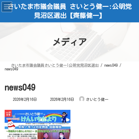
コ
ナ
さいたま市議会議員 さいとう健一:公明党
ン
ビ
テ
ゲ
見沼区選出【齊藤健一】
ン
ー
ツ
シ
へ
ョ
ス
ン
キ
に
ッ
移
メディア
プ
動
さいたま市議会議員さいとう健一|公明党見沼区選出
news049
news049
news049
最
2026年2月16日
2026年2月16日
さいとう健一
終
更
新
日
時
: