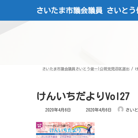
コ
ナ
ン
ビ
さいたま市議会議員 さいとう
テ
ゲ
ン
ー
ツ
シ
へ
ョ
ス
ン
キ
に
ッ
移
プ
動
さいたま市議会議員さいとう健一|公明党見沼区選出
け
けんいちだよりVol27
最
2020年4月6日
2020年4月6日
さい
終
更
新
日
時
: