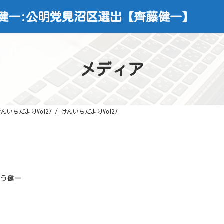
健一:公明党見沼区選出【齊藤健一】
メディア
んいちだよりVol27
けんいちだよりVol27
とう健一