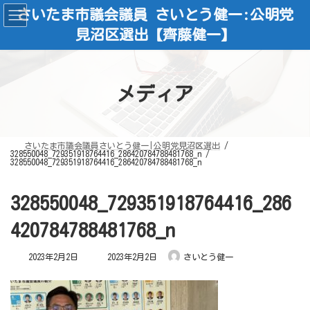
コ
ナ
さいたま市議会議員 さいとう健一:公明党
ン
ビ
テ
ゲ
見沼区選出【齊藤健一】
ン
ー
ツ
シ
へ
ョ
ス
ン
キ
に
ッ
移
メディア
プ
動
さいたま市議会議員さいとう健一|公明党見沼区選出
328550048_729351918764416_286420784788481768_n
328550048_729351918764416_286420784788481768_n
328550048_729351918764416_286
420784788481768_n
最
2023年2月2日
2023年2月2日
さいとう健一
終
更
新
日
時
: