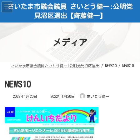
コ
ナ
さいたま市議会議員 さいとう健一:公明党
ン
ビ
テ
ゲ
見沼区選出【齊藤健一】
ン
ー
ツ
シ
へ
ョ
ス
ン
キ
に
ッ
移
メディア
プ
動
さいたま市議会議員さいとう健一|公明党見沼区選出
NEWS10
NEWS10
NEWS10
最
2022年1月20日
2022年1月20日
さいとう健一
終
更
新
日
時
: