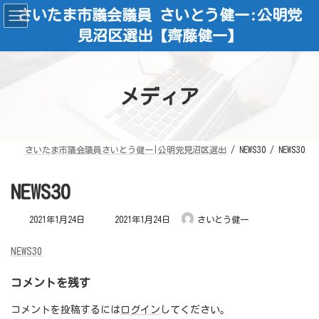
コ
ナ
さいたま市議会議員 さいとう健一:公明党
ン
ビ
テ
ゲ
見沼区選出【齊藤健一】
ン
ー
ツ
シ
へ
ョ
ス
ン
キ
に
ッ
移
メディア
プ
動
さいたま市議会議員さいとう健一|公明党見沼区選出
NEWS30
NEWS30
NEWS30
最
2021年1月24日
2021年1月24日
さいとう健一
終
更
新
日
NEWS30
時
:
コメントを残す
コメントを投稿するには
ログイン
してください。