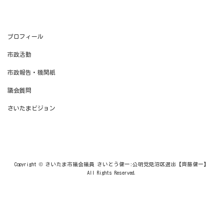
プロフィール
市政活動
市政報告・機関紙
議会質問
さいたまビジョン
Copyright © さいたま市議会議員 さいとう健一:公明党見沼区選出【齊藤健一】
All Rights Reserved.