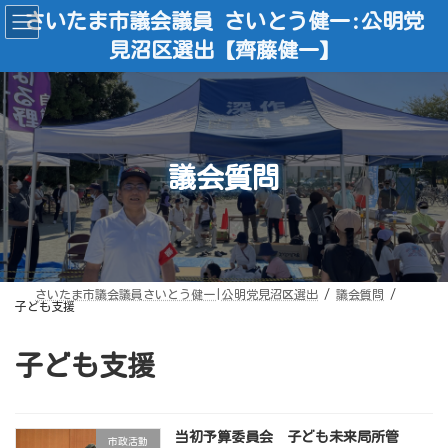
コ
ナ
さいたま市議会議員 さいとう健一:公明党
ン
ビ
テ
ゲ
見沼区選出【齊藤健一】
ン
ー
ツ
シ
へ
ョ
ス
ン
キ
に
ッ
移
プ
動
議会質問
さいたま市議会議員さいとう健一|公明党見沼区選出
議会質問
子ども支援
子ども支援
当初予算委員会 子ども未来局所管
市政活動