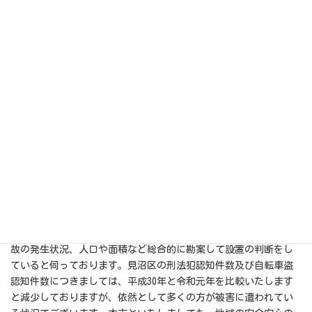
ホームドアの設置など安全対策について要望を行っております
が、今後駅利用者の安全な通行確保に向けて協議の申入れを行っ
てまいりたいと考えております。
○木島泰浩市民局長 斉藤健一議員の御質問の５の（２）通学及び
生活道路になっている緑のヘルシーロードの街路灯設置について
お答えいたします。緑のヘルシーロードは、本市の道路照明施設
設置基準の対象ではございませんが、御指摘のとおり、一部の区
間につきましては小学校、中学校の通学路に指定されるなど、地
域住民の生活道路として利用されているところでございます。今
後、防犯上の観点から、一定程度の明かりが必要であると考えら
れる場所につきましては、隣接する公道などを有効的に活用しな
がら、公衆街路灯の設置を検討してまいります。
次に、（４）七里駅と大和田駅の交番設置についてお答えいたし
ます。交番の新設につきましては、埼玉県警察において犯罪や事
故の発生状況、人口や面積など総合的に勘案して設置の判断をし
ていると伺っております。見沼区の刑法犯認知件数及び自転車盗
認知件数につきましては、平成30年と令和元年を比較いたします
と減少しておりますが、依然として多くの方が被害に遭われてい