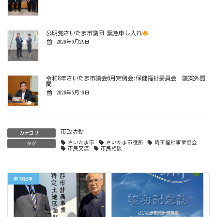
公明党さいたま市議団 緊急申し入れ
2026年6月25日
令和8年さいたま市議会6月定例会:保健福祉委員会 議案外質
問
2026年6月16日
市政活動
カテゴリー
さいたま市
さいたま市役所
埼玉福祉事業協会
タグ
市民交流
市民相談
前の記事