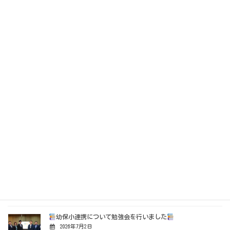
深作自治会「納涼祭」に参加
2026年7月19日
リファービッシュという選択肢
ゼロカーボンシティへ
2026年7月15日
幼稚園・小学校・中学校のお子様を育てているお母さま方と懇
談
2026年7月8日
避難所運営訓練に救護班として参加
2026年7月4日
幼保小連携について勉強会を行いました
2026年7月2日