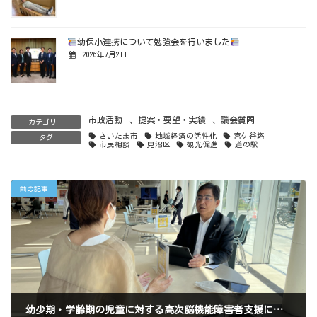
幼保小連携について勉強会を行いました
2026年7月2日
市政活動
、
提案・要望・実績
、
議会質問
カテゴリー
さいたま市
地域経済の活性化
宮ケ谷塔
タグ
市民相談
見沼区
観光促進
道の駅
前の記事
幼少期・学齢期の児童に対する高次脳機能障害者支援について