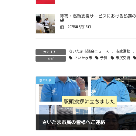
障害・高齢支援サービスにおける処遇
望
2025年8月13日
さいたま市議会ニュース
、
市政活動
カテゴリー
さいたま市
予算
市民交流
タグ
前の記事
さいたま市民の皆様へご連絡
2024年7月28日