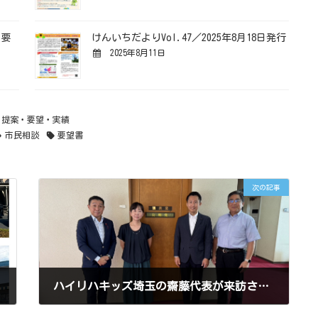
の要
けんいちだよりVol.47／2025年8月18日発行
2025年8月11日
、
提案・要望・実績
市民相談
要望書
次の記事
ハイリハキッズ埼玉の齋藤代表が来訪されました
2024年8月22日