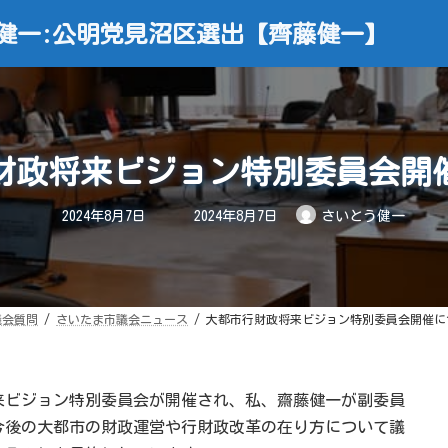
健一:公明党見沼区選出【齊藤健一】
財政将来ビジョン特別委員会開
最
2024年8月7日
2024年8月7日
さいとう健一
終
更
新
日
時
:
議会質問
さいたま市議会ニュース
大都市行財政将来ビジョン特別委員会開催に
来ビジョン特別委員会が開催され、私、齋藤健一が副委員
今後の大都市の財政運営や行財政改革の在り方について議