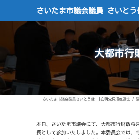
コ
ナ
ン
ビ
さいたま市議会議員 さいとう
テ
ゲ
ン
ー
ツ
シ
へ
ョ
ス
ン
キ
に
ッ
移
プ
動
大都市行
さいたま市議会議員さいとう健一|公明党見沼区選出
本日、さいたま市議会にて、大都市行財政将
長として参加いたしました。本委員会では、