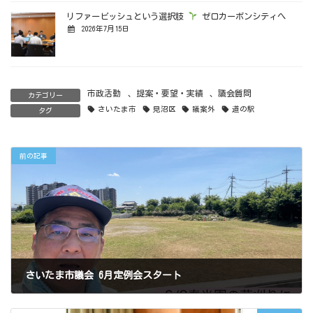
リファービッシュという選択肢
ゼロカーボンシティへ
2026年7月15日
市政活動
、
提案・要望・実績
、
議会質問
カテゴリー
さいたま市
見沼区
議案外
道の駅
タグ
前の記事
さいたま市議会 6月定例会スタート
2024年6月9日